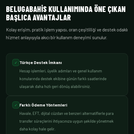
BELUGABAHIS KULLANIMINDA ÖNE ÇIKAN
BAŞLICA AVANTAJLAR
Kolay erişim, pratik işlem yapısı, oran çeşitliliği ve destek odaklı
hizmet anlayışıyla akıcı bir kullanım deneyimi sunulur.
Türkçe Destek İmkanı
✓
Hesap işlemleri, üyelik adımları ve genel kullanım
konularında destek ekibine günün farklı saatlerinde
ulaşarak daha hızlı geri dönüş alabilirsiniz.
Farklı Ödeme Yöntemleri
✓
Havale, EFT, dijital cüzdan ve benzeri alternatiflerle para
transfer süreçlerini ihtiyacınıza uygun şekilde yönetmek
daha kolay hale gelir.