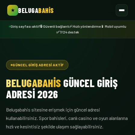
BELUGA
BAHIS
★
Giriş sayfası aktif
🔒 Güvenli bağlantı
⚡ Hızlı yönlendirme
📱 Mobil uyumlu
✅ 7/24 destek
GÜNCEL GIRIŞ ADRESI AKTIF
BELUGABAHIS
GÜNCEL GIRIŞ
ADRESI 2026
Belugabahis sitesine erişmek için güncel adresi
kullanabilirsiniz. Spor bahisleri, canlı casino ve oyun alanlarına
hızlı ve kesintisiz şekilde ulaşım sağlayabilirsiniz.