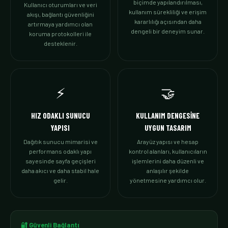
biçimde yapılandırılması,
Kullanıcı oturumları ve veri
kullanım sürekliliği ve erişim
akışı, bağlantı güvenliğini
kararlılığı açısından daha
artırmaya yardımcı olan
dengeli bir deneyim sunar.
koruma protokolleri ile
desteklenir.
⚡
🤝
HIZ ODAKLI SUNUCU
KULLANIM DENGESINE
YAPISI
UYGUN TASARIM
Dağıtık sunucu mimarisi ve
Arayüz yapısı ve hesap
performans odaklı yapı
kontrol alanları, kullanıcıların
sayesinde sayfa geçişleri
işlemlerini daha düzenli ve
daha akıcı ve daha stabil hale
anlaşılır şekilde
gelir.
yönetmesine yardımcı olur.
🔐 Güvenli Bağlantı