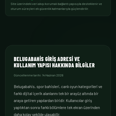
Site üzerindeki veri akışı korumalı bağlantı yapısıyla desteklenir ve
oturum süreçleri ek güvenlik katmanlarıyla güçlendirilir.
BELUGABAHIS GIRIŞ ADRESI VE
KULLANIM YAPISI HAKKINDA BILGILER
Güncellenme tarihi:
14 Haziran 2026
Belugabahis, spor bahisleri, canlı oyun kategorileri ve
farklı dijital içerik alanlarını tek bir arayüz altında bir
araya getiren yapılardan biridir. Kullanıcılar giriş
yaptıktan sonra farklı bölümlere tek ekran üzerinden
daha kolay şekilde ulaşabilir.