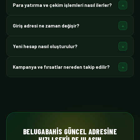
Para yatırma ve çekim işlemleri nasıl ilerler?
+
Giriş adresi ne zaman değişir?
+
Yeni hesap nasıl oluşturulur?
+
Kampanya ve fırsatlar nereden takip edilir?
+
BELUGABAHIS GÜNCEL ADRESINE
HIZLI ŞEKILDE ULAŞIN