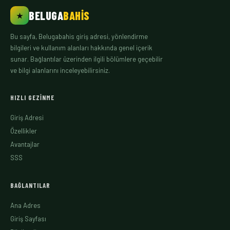
BELUGA
BAHIS
★
Bu sayfa, Belugabahis giriş adresi, yönlendirme
bilgileri ve kullanım alanları hakkında genel içerik
sunar. Bağlantılar üzerinden ilgili bölümlere geçebilir
ve bilgi alanlarını inceleyebilirsiniz.
HIZLI GEZINME
Giriş Adresi
Özellikler
Avantajlar
SSS
BAĞLANTILAR
Ana Adres
Giriş Sayfası