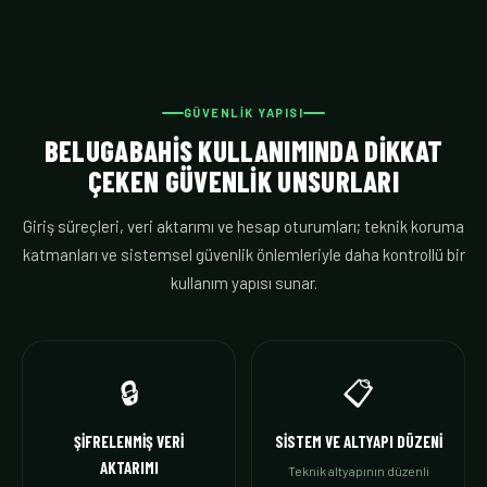
GÜVENLIK YAPISI
BELUGABAHIS KULLANIMINDA DIKKAT
ÇEKEN GÜVENLIK UNSURLARI
Giriş süreçleri, veri aktarımı ve hesap oturumları; teknik koruma
katmanları ve sistemsel güvenlik önlemleriyle daha kontrollü bir
kullanım yapısı sunar.
🔒
📋
ŞIFRELENMIŞ VERI
SISTEM VE ALTYAPI DÜZENI
AKTARIMI
Teknik altyapının düzenli