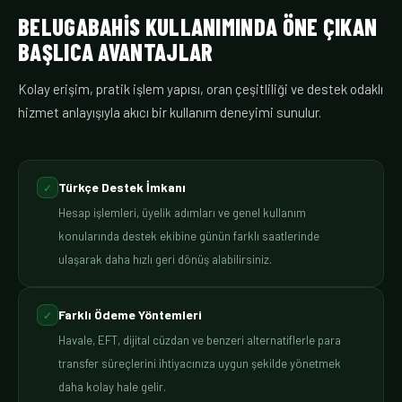
BELUGABAHIS KULLANIMINDA ÖNE ÇIKAN
BAŞLICA AVANTAJLAR
Kolay erişim, pratik işlem yapısı, oran çeşitliliği ve destek odaklı
hizmet anlayışıyla akıcı bir kullanım deneyimi sunulur.
Türkçe Destek İmkanı
✓
Hesap işlemleri, üyelik adımları ve genel kullanım
konularında destek ekibine günün farklı saatlerinde
ulaşarak daha hızlı geri dönüş alabilirsiniz.
Farklı Ödeme Yöntemleri
✓
Havale, EFT, dijital cüzdan ve benzeri alternatiflerle para
transfer süreçlerini ihtiyacınıza uygun şekilde yönetmek
daha kolay hale gelir.