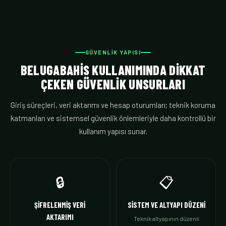
GÜVENLIK YAPISI
BELUGABAHIS KULLANIMINDA DIKKAT
ÇEKEN GÜVENLIK UNSURLARI
Giriş süreçleri, veri aktarımı ve hesap oturumları; teknik koruma
katmanları ve sistemsel güvenlik önlemleriyle daha kontrollü bir
kullanım yapısı sunar.
🔒
📋
ŞIFRELENMIŞ VERI
SISTEM VE ALTYAPI DÜZENI
AKTARIMI
Teknik altyapının düzenli