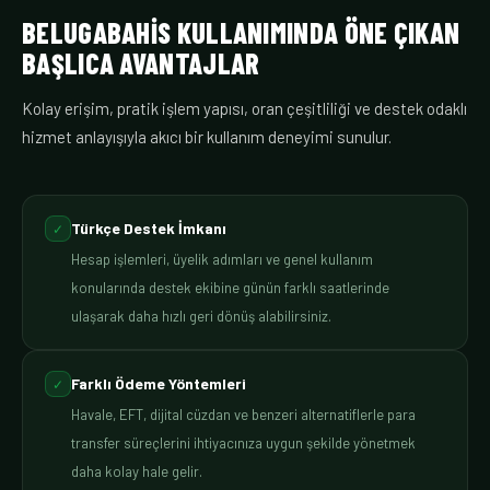
BELUGABAHIS KULLANIMINDA ÖNE ÇIKAN
BAŞLICA AVANTAJLAR
Kolay erişim, pratik işlem yapısı, oran çeşitliliği ve destek odaklı
hizmet anlayışıyla akıcı bir kullanım deneyimi sunulur.
Türkçe Destek İmkanı
✓
Hesap işlemleri, üyelik adımları ve genel kullanım
konularında destek ekibine günün farklı saatlerinde
ulaşarak daha hızlı geri dönüş alabilirsiniz.
Farklı Ödeme Yöntemleri
✓
Havale, EFT, dijital cüzdan ve benzeri alternatiflerle para
transfer süreçlerini ihtiyacınıza uygun şekilde yönetmek
daha kolay hale gelir.