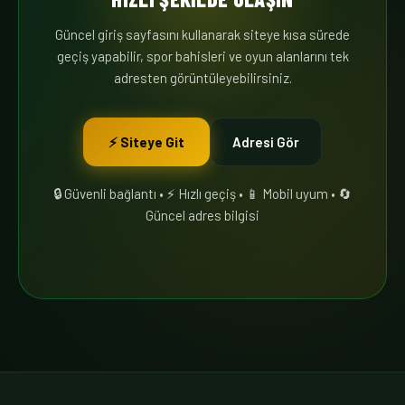
Güncel giriş sayfasını kullanarak siteye kısa sürede
geçiş yapabilir, spor bahisleri ve oyun alanlarını tek
adresten görüntüleyebilirsiniz.
⚡ Siteye Git
Adresi Gör
🔒 Güvenli bağlantı • ⚡ Hızlı geçiş • 📱 Mobil uyum • 🔄
Güncel adres bilgisi