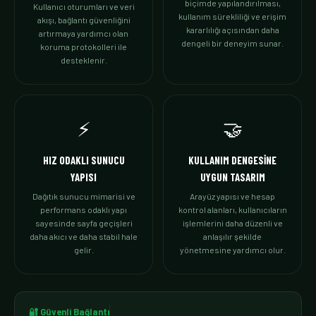
biçimde yapılandırılması,
Kullanıcı oturumları ve veri
kullanım sürekliliği ve erişim
akışı, bağlantı güvenliğini
kararlılığı açısından daha
artırmaya yardımcı olan
dengeli bir deneyim sunar.
koruma protokolleri ile
desteklenir.
⚡
🤝
HIZ ODAKLI SUNUCU
KULLANIM DENGESINE
YAPISI
UYGUN TASARIM
Dağıtık sunucu mimarisi ve
Arayüz yapısı ve hesap
performans odaklı yapı
kontrol alanları, kullanıcıların
sayesinde sayfa geçişleri
işlemlerini daha düzenli ve
daha akıcı ve daha stabil hale
anlaşılır şekilde
gelir.
yönetmesine yardımcı olur.
🔐 Güvenli Bağlantı